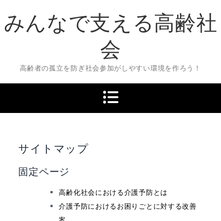
Skip
みんなで支える高齢社
to
content
会
高齢者の孤立を防ぎ社会参加がしやすい環境を作ろう！
サイトマップ
固定ページ
高齢化社会における介護予防とは
介護予防におけるお困りごとに対する改善
案