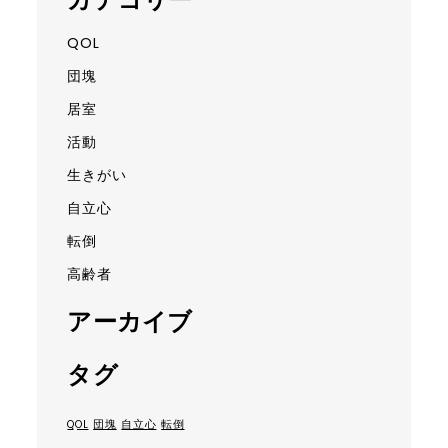
QOL
団塊
居室
活動
生きがい
自立心
転倒
高齢者
アーカイブ
タグ
QOL
団塊
自立心
転倒