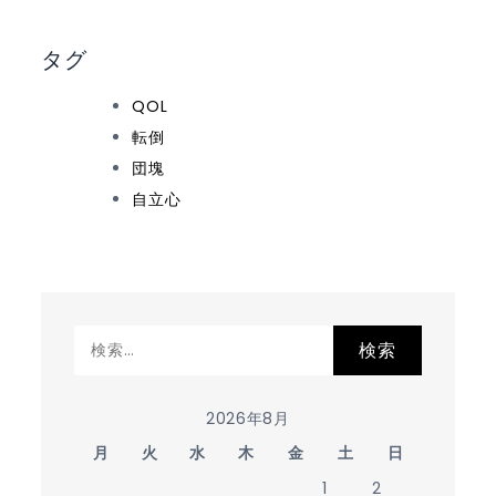
タグ
QOL
転倒
団塊
自立心
検
索:
2026年8月
月
火
水
木
金
土
日
1
2