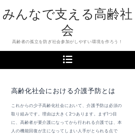
Skip
みんなで支える高齢社
to
content
会
高齢者の孤立を防ぎ社会参加がしやすい環境を作ろう！
高齢化社会における介護予防とは
これからの少子高齢化社会において、介護予防は必須の
取り組みです。理由は大きく2つあります。まず1つ目
に、高齢者が要介護になってから行われる介護では、本
人の機能回復が主になってしまい人手がとられる点で